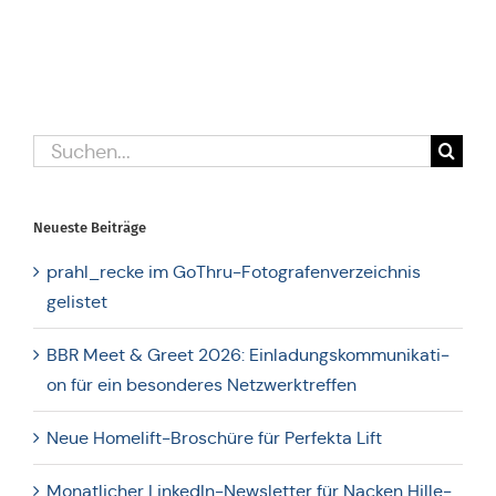
Suche
nach:
Neueste Bei­trä­ge
prahl_recke im GoThru-Foto­gra­fen­ver­zeich­nis
gelistet
BBR Meet & Greet 2026: Ein­la­dungs­kom­mu­ni­ka­ti­
on für ein beson­de­res Netzwerktreffen
Neue Home­lift-Bro­schü­re für Per­fekta Lift
Monat­li­cher Lin­ke­dIn-News­let­ter für Nacken Hil­le­