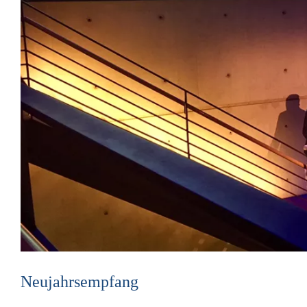
Neu­jahrs­emp­fang