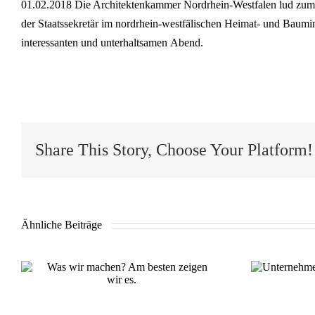
01.02.2018 Die Archi­tek­ten­kam­mer Nord­rhein-West­fa­len lud zum
der Staats­se­kre­tär im nord­rhein-west­fä­li­schen Heimat- und Bau­mi­
inter­es­san­ten und unter­halt­sa­men Abend.
Share This Story, Choose Your Platform!
Ähnliche Beiträge