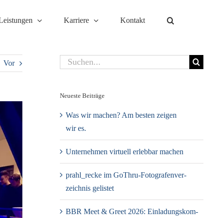
Leis­tun­gen
Kar­rie­re
Kontakt
Suche
Vor
nach:
Neueste Bei­trä­ge
Was wir machen? Am besten zeigen
wir es.
Unter­neh­men vir­tu­ell erleb­bar machen
prahl_recke im GoThru-Foto­gra­fen­ver­
zeich­nis gelistet
BBR Meet & Greet 2026: Ein­la­dungs­kom­