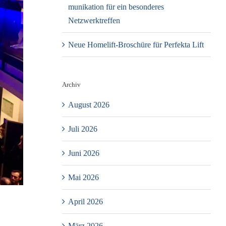
mu­ni­ka­ti­on für ein beson­de­res
Netzwerktreffen
Neue Home­lift-Bro­schü­re für Per­fekta Lift
Archiv
August 2026
Juli 2026
Juni 2026
Mai 2026
April 2026
März 2026