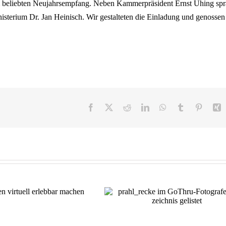
 belieb­ten Neu­jahrs­emp­fang. Neben Kam­mer­prä­si­dent Ernst Uhing sp
nis­te­ri­um Dr. Jan Hei­nisch. Wir gestal­te­ten die Ein­la­dung und genos­se
Facebook
X
Reddit
LinkedIn
WhatsApp
Tumblr
Pintere
X