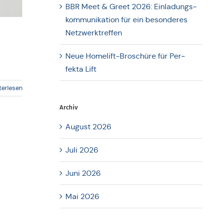
BBR Meet & Greet 2026: Ein­la­dungs­
kom­mu­ni­ka­ti­on für ein beson­de­res
Netzwerktreffen
Neue Home­lift-Bro­schü­re für Per­
fekta Lift
terlesen
Archiv
August 2026
Juli 2026
Juni 2026
Mai 2026