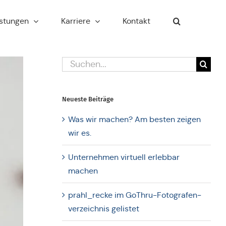
s­tun­gen
Kar­rie­re
Kontakt
Suche
nach:
Neueste Bei­trä­ge
Was wir machen? Am besten zeigen
wir es.
Unter­neh­men vir­tu­ell erleb­bar
machen
prahl_recke im GoThru-Foto­gra­fen­
ver­zeich­nis gelistet