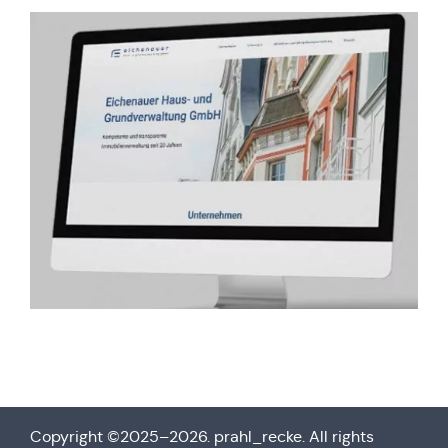
Copy­right ©2025–2026. prahl_recke. All rights