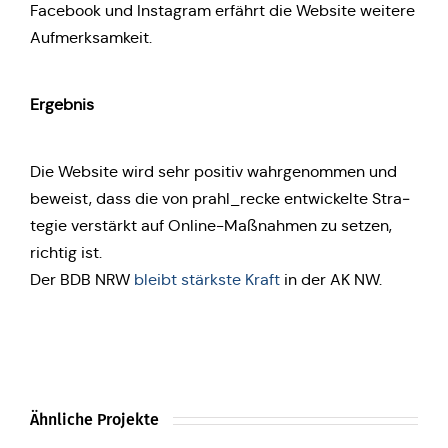
Face­book und Insta­gram erfährt die Website weitere
Aufmerksamkeit.
Ergeb­nis
Die Website wird sehr positiv wahr­ge­nom­men und
beweist, dass die von prahl_recke ent­wi­ckel­te Stra­
te­gie ver­stärkt auf Online-Maß­nah­men zu setzen,
richtig ist.
Der BDB NRW
bleibt stärks­te Kraft
in der AK NW.
Ähnliche Projekte