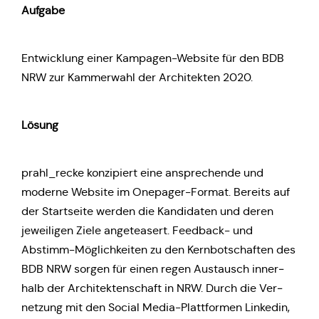
Aufgabe
Ent­wick­lung einer Kam­pa­gen-Website für den BDB
NRW zur Kam­mer­wahl der Archi­tek­ten 2020.
Lösung
prahl_recke kon­zi­piert eine anspre­chen­de und
moderne Website im One­pager-Format. Bereits auf
der Start­sei­te werden die Kan­di­da­ten und deren
jewei­li­gen Ziele ange­teasert. Feed­back- und
Abstimm-Mög­lich­kei­ten zu den Kern­bot­schaf­ten des
BDB NRW sorgen für einen regen Aus­tausch inner­
halb der Archi­tek­ten­schaft in NRW. Durch die Ver­
net­zung mit den Social Media-Platt­for­men Lin­ke­din,