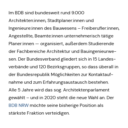
Im BDB sind bun­des­weit rund 9.000
Architekten:innen, Stadtplaner:innen und
Ingenieure:innen des Bau­we­sens – Freiberufler:innen,
Ange­stell­te, Beamte:innen unter­neh­me­risch tätige
Planer:innen — orga­ni­siert, außer­dem Stu­die­ren­de
der Fach­be­rei­che Archi­tek­tur und Bau­in­ge­nieur­we­
sen. Der Bun­des­ver­band glie­dert sich in 15 Lan­des­
ver­bän­de und 120 Bezirks­grup­pen, so dass überall in
der Bun­des­re­pu­blik Mög­lich­kei­ten zur Kon­takt­auf­
nah­me und zum Erfah­rungs­aus­tausch bestehen.
Alle 5 Jahre wird das sog. Archi­tek­ten­par­la­ment
gewählt – und in 2020 steht die neue Wahl an. Der
BDB NRW
möchte seine bis­he­ri­ge Posi­ti­on als
stärks­te Frak­ti­on verteidigen.