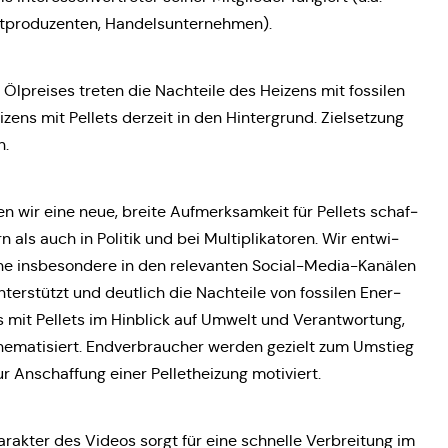
let­pro­du­zen­ten, Handelsunternehmen).
 Ölprei­ses treten die Nach­tei­le des Heizens mit fos­si­len
izens mit Pellets derzeit in den Hin­ter­grund. Ziel­set­zung
n.
n wir eine neue, breite Auf­merk­sam­keit für Pellets schaf­
als auch in Politik und bei Mul­ti­pli­ka­to­ren. Wir ent­wi­
che ins­be­son­de­re in den rele­van­ten Social-Media-Kanälen
ter­stützt und deut­lich die Nach­tei­le von fos­si­len Ener­
s mit Pellets im Hin­blick auf Umwelt und Ver­ant­wor­tung,
the­ma­ti­siert. End­ver­brau­cher werden gezielt zum Umstieg
 Anschaf­fung einer Pel­let­hei­zung motiviert.
ha­rak­ter des Videos sorgt für eine schnel­le Ver­brei­tung im