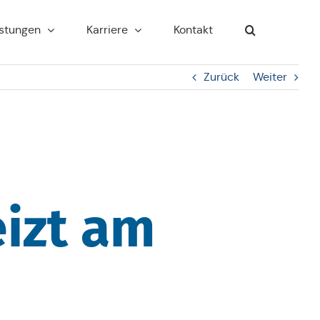
s­tun­gen
Kar­rie­re
Kontakt
Zurück
Weiter
eizt am