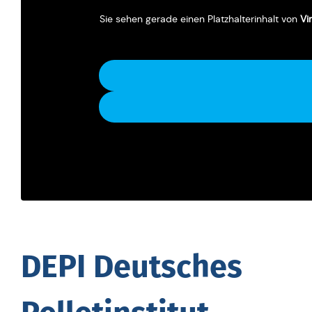
Sie sehen gerade einen Platz­hal­ter­in­halt von
Vi
DEPI Deut­sches