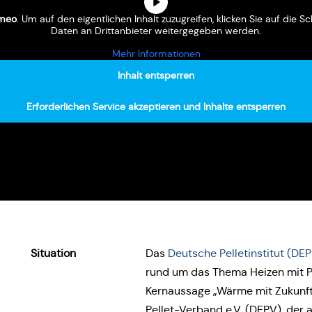
meo
. Um auf den eigent­li­chen Inhalt zuzu­grei­fen, klicken Sie auf die S
Daten an Dritt­an­bie­ter wei­ter­ge­ge­ben werden.
Mehr Infor­ma­tio­nen
Inhalt ent­sper­ren
Erfor­der­li­chen Service akzep­tie­ren und Inhalte ent­sper­ren
Situa­ti­on
Das
Deut­sche Pel­le­t­in­sti­tut (DEP
rund um das Thema Heizen mit Pell
Kern­aus­sa­ge „Wärme mit Zukunft
Pellet-Verband e.V. (DEPV), der als I