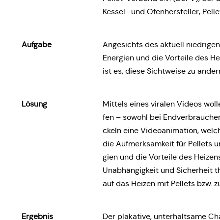
Kessel- und Ofen­her­stel­ler, Pel­
Aufgabe
Ange­sichts des aktuell nied­ri­gen
Ener­gien und die Vor­tei­le des He
ist es, diese Sicht­wei­se zu änder
Lösung
Mittels eines viralen Videos wolle
fen – sowohl bei End­ver­brau­chern 
ckeln eine Video­ani­ma­ti­on, wel
die Auf­merk­sam­keit für Pellets un
gien und die Vor­tei­le des Heizen
Unab­hän­gig­keit und Sicher­heit 
auf das Heizen mit Pellets bzw. zur
Ergeb­nis
Der pla­ka­ti­ve, unter­halt­sa­me C