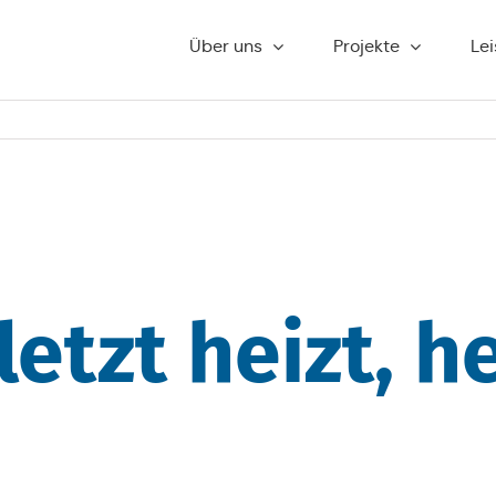
Über uns
Pro­jek­te
Lei
letzt heizt, h