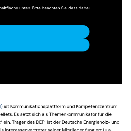
chalt­flä­che unten. Bitte beach­ten Sie, dass dabei
I)
ist Kom­mu­ni­ka­ti­ons­platt­form und Kom­pe­tenz­zen­trum
ets. Es setzt sich als The­men­kom­mu­ni­ka­tor für die
“ ein. Träger des DEPI ist der Deut­sche Ener­gie­holz- und
nter­es­sen­ver­tre­ter seiner Mit­glie­der fun­giert (u.a.