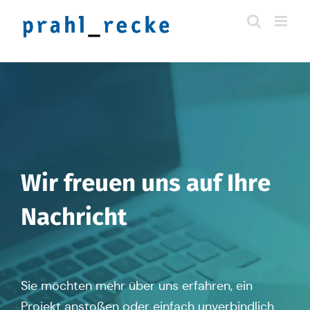
Zum
Inhalt
springen
Wir freuen uns auf Ihre
Nachricht
Sie möchten mehr über uns erfah­ren, ein
Projekt ansto­ßen oder einfach unver­bind­lich