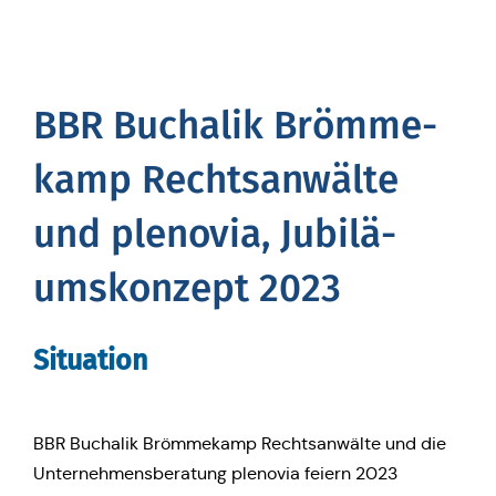
BBR Buch­a­lik Bröm­me­
kamp Rechts­an­wäl­te
und ple­no­via, Jubi­lä­
ums­kon­zept 2023
Situa­ti­on
BBR Buch­a­lik Bröm­me­kamp Rechts­an­wäl­te und die
Unter­neh­mens­be­ra­tung ple­no­via feiern 2023