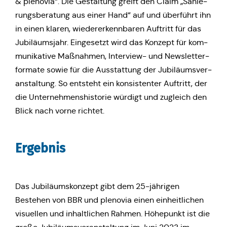
& ple­no­via“. Die Gestal­tung greift den Claim „Sanie­
rungs­be­ra­tung aus einer Hand“ auf und über­führt ihn
in einen klaren, wie­der­erkenn­ba­ren Auf­tritt für das
Jubi­lä­ums­jahr. Ein­ge­setzt wird das Konzept für kom­
mu­ni­ka­ti­ve Maß­nah­men, Inter­view- und News­let­ter­
for­ma­te sowie für die Aus­stat­tung der Jubi­lä­ums­ver­
an­stal­tung. So ent­steht ein kon­sis­ten­ter Auf­tritt, der
die Unter­neh­mens­his­to­rie würdigt und zugleich den
Blick nach vorne richtet.
Ergeb­nis
Das Jubi­lä­ums­kon­zept gibt dem 25-jäh­ri­gen
Bestehen von BBR und ple­no­via einen ein­heit­li­chen
visu­el­len und inhalt­li­chen Rahmen. Höhe­punkt ist die