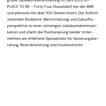
große Jubi­lä­ums­ver­an­stal­tung im Juni 2023 im
PLACE TO BE – Forty Four Düs­sel­dorf, bei der BBR
und ple­no­via mit über 100 Gästen feiern. Der Auf­tritt
ver­bin­det Rück­blick, Wert­schät­zung und Zukunfts­
per­spek­ti­ve zu einer stim­mi­gen Jubi­lä­ums­kom­mu­ni­
ka­ti­on und stärkt die Posi­tio­nie­rung beider Unter­
neh­men als erfah­re­ne Spe­zia­lis­ten für Sanie­rungs­be­
ra­tung, Restruk­tu­rie­rung und Insolvenzrecht.