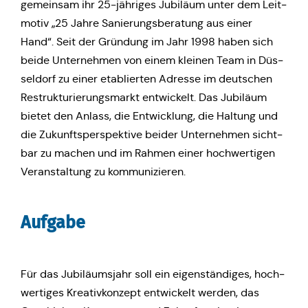
gemein­sam ihr 25-jäh­ri­ges Jubi­lä­um unter dem Leit­
mo­tiv „25 Jahre Sanie­rungs­be­ra­tung aus einer
Hand“. Seit der Grün­dung im Jahr 1998 haben sich
beide Unter­neh­men von einem kleinen Team in Düs­
sel­dorf zu einer eta­blier­ten Adresse im deut­schen
Restruk­tu­rie­rungs­markt ent­wi­ckelt. Das Jubi­lä­um
bietet den Anlass, die Ent­wick­lung, die Haltung und
die Zukunfts­per­spek­ti­ve beider Unter­neh­men sicht­
bar zu machen und im Rahmen einer hoch­wer­ti­gen
Ver­an­stal­tung zu kommunizieren.
Aufgabe
Für das Jubi­lä­ums­jahr soll ein eigen­stän­di­ges, hoch­
wer­ti­ges Krea­tiv­kon­zept ent­wi­ckelt werden, das