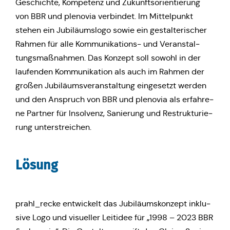
Geschich­te, Kom­pe­tenz und Zukunfts­ori­en­tie­rung
von BBR und ple­no­via ver­bin­det. Im Mit­tel­punkt
stehen ein Jubi­lä­ums­lo­go sowie ein gestal­te­ri­scher
Rahmen für alle Kom­mu­ni­ka­ti­ons- und Ver­an­stal­
tungs­maß­nah­men. Das Konzept soll sowohl in der
lau­fen­den Kom­mu­ni­ka­ti­on als auch im Rahmen der
großen Jubi­lä­ums­ver­an­stal­tung ein­ge­setzt werden
und den Anspruch von BBR und ple­no­via als erfah­re­
ne Partner für Insol­venz, Sanie­rung und Restruk­tu­rie­
rung unterstreichen.
Lösung
prahl_recke ent­wi­ckelt das Jubi­lä­ums­kon­zept inklu­
si­ve Logo und visu­el­ler Leit­idee für „1998 – 2023 BBR