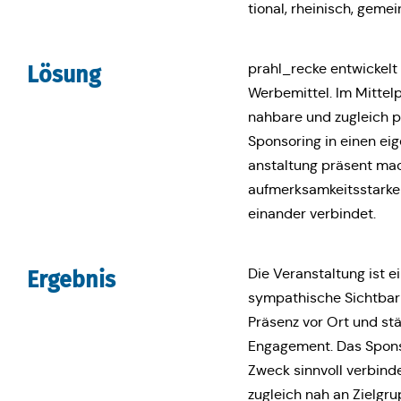
tio­nal, rhei­nisch, geme
prahl_recke ent­wi­ckelt 
Lösung
Wer­be­mit­tel. Im Mit­tel
nahbare und zugleich pro­
Spon­so­ring in einen eig
an­stal­tung präsent mach
auf­merk­sam­keits­star­k
ein­an­der verbindet.
Die Ver­an­stal­tung ist 
Ergeb­nis
sym­pa­thi­sche Sicht­bar
Präsenz vor Ort und stär
Enga­ge­ment. Das Spon­so
Zweck sinn­voll ver­bin­d
zugleich nah an Ziel­gru