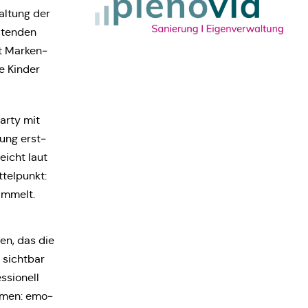
al­tung der
­ten­den
t Mar­ken­
te Kinder
ar­ty mit
­tung erst­
eicht laut
tel­punkt:
sammelt.
­hen, das die
 sicht­bar
­sio­nell
eh­men: emo­