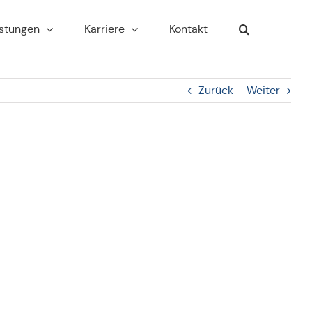
s­tun­gen
Kar­rie­re
Kontakt
Zurück
Weiter
BBR Buch­a­lik Bröm­me­kamp Rechts­an­wäl­te /