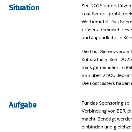
Seit 2025 unter­stüt­zen 
Situa­ti­on
Lost Sisters. prahl_recke
Wer­be­mit­tel. Das Spon
prä­senz, rhei­ni­sche Eve
und Jugend­li­che in Köln
Die Lost Sisters ver­an­s
Kult­sta­tus in Köln. 202
mals gemein­sam im Rahm
BBR über 2.500 Jeck­in­
Die Lost Sisters haben s
Für das Spon­so­ring soll 
Aufgabe
Ver­bin­dung von BBR, ple
macht. Benö­tigt werden W
ein­bin­den und gleich­z