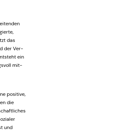
ei­ten­den
ier­te,
etzt das
eld der Ver­
nt­steht ein
s­voll mit­
e posi­ti­ve,
zen die
haft­li­ches
ozia­ler
ist und