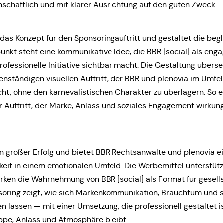
in­schaft­lich und mit klarer Aus­rich­tung auf den guten Zweck.
das Konzept für den Spon­so­ring­auf­tritt und gestal­tet die begl
­punkt steht eine kom­mu­ni­ka­ti­ve Idee, die BBR [social] als enga­g
fes­sio­nel­le Initia­ti­ve sicht­bar macht. Die Gestal­tung über­s
en­stän­di­gen visu­el­len Auf­tritt, der BBR und ple­no­via im Umf
t, ohne den kar­ne­va­lis­ti­schen Cha­rak­ter zu über­la­gern. So e
er Auf­tritt, der Marke, Anlass und sozia­les Enga­ge­ment wir­kung
ein großer Erfolg und bietet BBR Rechts­an­wäl­te und ple­no­via ein
­keit in einem emo­tio­na­len Umfeld. Die Wer­be­mit­tel unter­stüt­
ken die Wahr­neh­mung von BBR [social] als Format für gesell­sc
­ring zeigt, wie sich Mar­ken­kom­mu­ni­ka­ti­on, Brauch­tum und s
en lassen — mit einer Umset­zung, die pro­fes­sio­nell gestal­tet 
p­pe, Anlass und Atmo­sphä­re bleibt.