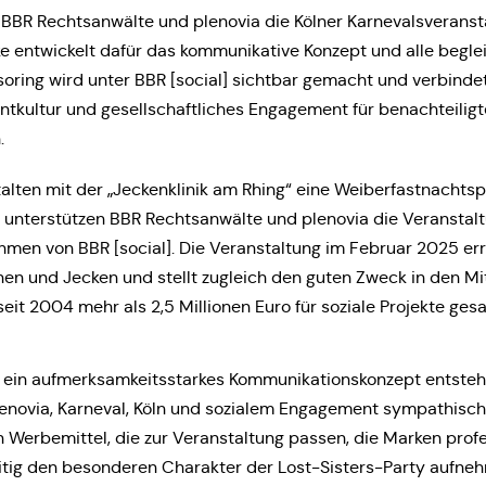
BBR Rechts­an­wäl­te und ple­no­via die Kölner Kar­ne­vals­ver­an­st
 ent­wi­ckelt dafür das kom­mu­ni­ka­ti­ve Konzept und alle beglei
­so­ring wird unter BBR [social] sicht­bar gemacht und ver­bin­de
nt­kul­tur und gesell­schaft­li­ches Enga­ge­ment für benach­tei­lig­
.
tal­ten mit der „Jecken­kli­nik am Rhing“ eine Wei­ber­fast­nachts­p
5 unter­stüt­zen BBR Rechts­an­wäl­te und ple­no­via die Ver­an­stal
en von BBR [social]. Die Ver­an­stal­tung im Februar 2025 err
nen und Jecken und stellt zugleich den guten Zweck in den Mit­
eit 2004 mehr als 2,5 Mil­lio­nen Euro für soziale Pro­jek­te ge
ein auf­merk­sam­keits­star­kes Kom­mu­ni­ka­ti­ons­kon­zept ent­ste
­no­via, Kar­ne­val, Köln und sozia­lem Enga­ge­ment sym­pa­thisch
er­be­mit­tel, die zur Ver­an­stal­tung passen, die Marken pro­fes
ei­tig den beson­de­ren Cha­rak­ter der Lost-Sisters-Party auf­n