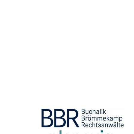
ple­no­via, Düsseldorf
Kon­zep­ti­on, Ani­ma­ti­on, Auf­be­rei­tung für die Videowall