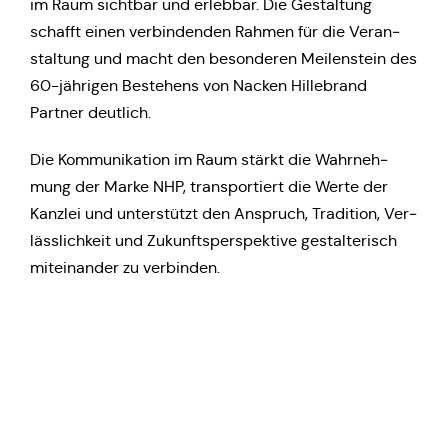
im Raum sicht­bar und erleb­bar. Die Gestal­tung
schafft einen ver­bin­den­den Rahmen für die Ver­an­
stal­tung und macht den beson­de­ren Mei­len­stein des
60-jäh­ri­gen Bestehens von Nacken Hil­le­brand
Partner deutlich.
Die Kom­mu­ni­ka­ti­on im Raum stärkt die Wahr­neh­
mung der Marke NHP, trans­por­tiert die Werte der
Kanzlei und unter­stützt den Anspruch, Tra­di­ti­on, Ver­
läss­lich­keit und Zukunfts­per­spek­ti­ve gestal­te­risch
mit­ein­an­der zu verbinden.