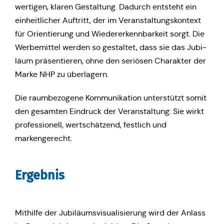
wer­ti­gen, klaren Gestal­tung. Dadurch ent­steht ein
ein­heit­li­cher Auf­tritt, der im Ver­an­stal­tungs­kon­text
für Ori­en­tie­rung und Wie­der­erkenn­bar­keit sorgt. Die
Wer­be­mit­tel werden so gestal­tet, dass sie das Jubi­
lä­um prä­sen­tie­ren, ohne den seriö­sen Cha­rak­ter der
Marke NHP zu überlagern.
Die raum­be­zo­ge­ne Kom­mu­ni­ka­ti­on unter­stützt somit
den gesam­ten Ein­druck der Ver­an­stal­tung: Sie wirkt
pro­fes­sio­nell, wert­schät­zend, fest­lich und
markengerecht.
Ergeb­nis
Mit­hil­fe der Jubi­lä­ums­vi­sua­li­sie­rung wird der Anlass