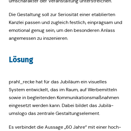
umscha­rak­ter der Ver­an­stal­tung unterstreichen.
Die Gestal­tung soll zur Serio­si­tät einer eta­blier­ten
Kanzlei passen und zugleich fest­lich, ein­präg­sam und
emo­tio­nal genug sein, um den beson­de­ren Anlass
ange­mes­sen zu inszenieren.
Lösung
prahl_recke hat für das Jubi­lä­um ein visu­el­les
System ent­wi­ckelt, das im Raum, auf Wer­be­mit­teln
sowie in beglei­ten­den Kom­mu­ni­ka­ti­ons­maß­nah­men
ein­ge­setzt werden kann. Dabei bildet das Jubi­lä­
ums­lo­go das zen­tra­le Gestaltungselement.
Es ver­bin­det die Aussage „60 Jahre“ mit einer hoch­