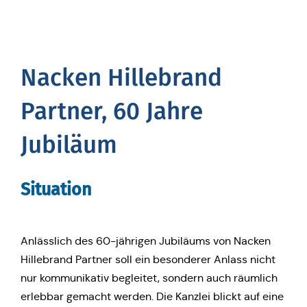
Nacken Hil­le­brand
Partner, 60 Jahre
Jubiläum
Situa­ti­on
Anläss­lich des 60-jäh­ri­gen Jubi­lä­ums von Nacken
Hil­le­brand Partner soll ein beson­de­rer Anlass nicht
nur kom­mu­ni­ka­tiv beglei­tet, sondern auch räum­lich
erleb­bar gemacht werden. Die Kanzlei blickt auf eine