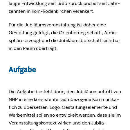
lange Ent­wick­lung seit 1965 zurück und ist seit Jahr­
zehn­ten in Köln-Roden­kir­chen verankert.
Für die Jubi­lä­ums­ver­an­stal­tung ist daher eine
Gestal­tung gefragt, die Ori­en­tie­rung schafft, Atmo­
sphä­re erzeugt und die Jubi­lä­ums­bot­schaft sicht­bar
in den Raum überträgt.
Aufgabe
Die Aufgabe besteht darin, den Jubi­lä­ums­auf­tritt von
NHP in eine kon­sis­ten­te raum­be­zo­ge­ne Kom­mu­ni­ka­
ti­on zu über­set­zen. Logo, Gestal­tungs­ele­men­te und
Wer­be­mit­tel sollen so ent­wi­ckelt werden, dass sie im
Ver­an­stal­tungs­kon­text wirken und den Jubi­lä­