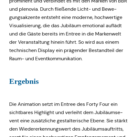
pro­mi­nent und ver­bin­det es mit den Marken von BBR
und ple­no­via. Durch flie­ßen­de Licht- und Bewe­
gungs­ak­zen­te ent­steht eine moderne, hoch­wer­ti­ge
Visua­li­sie­rung, die das Jubi­lä­um emo­tio­nal auflädt
und die Gäste bereits im Entree in die Mar­ken­welt
der Ver­an­stal­tung hinein führt. So wird aus einem
tech­ni­schen Display ein prä­gen­der Bestand­teil der
Raum- und Eventkommunikation.
Ergeb­nis
Die Ani­ma­ti­on setzt im Entree des Forty Four ein
sicht­ba­res High­light und ver­leiht dem Jubi­lä­ums­e­
vent eine zusätz­li­che gestal­te­ri­sche Ebene. Sie stärkt
den Wie­der­erken­nungs­wert des Jubi­lä­ums­auf­tritts,