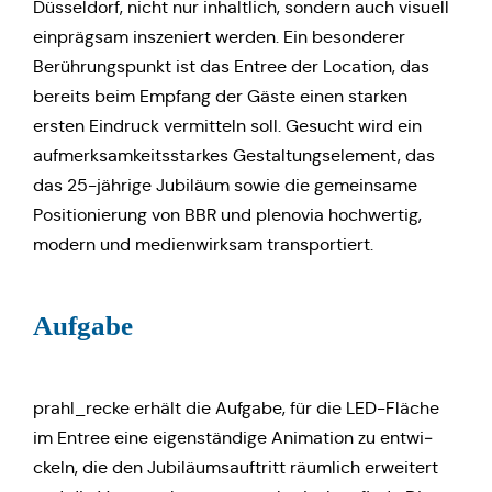
Düs­sel­dorf, nicht nur inhalt­lich, sondern auch visuell
ein­präg­sam insze­niert werden. Ein beson­de­rer
Berüh­rungs­punkt ist das Entree der Loca­ti­on, das
bereits beim Empfang der Gäste einen starken
ersten Ein­druck ver­mit­teln soll. Gesucht wird ein
auf­merk­sam­keits­star­kes Gestal­tungs­ele­ment, das
das 25-jährige Jubi­lä­um sowie die gemein­sa­me
Posi­tio­nie­rung von BBR und ple­no­via hoch­wer­tig,
modern und medi­en­wirk­sam transportiert.
Aufgabe
prahl_recke erhält die Aufgabe, für die LED-Fläche
im Entree eine eigen­stän­di­ge Ani­ma­ti­on zu ent­wi­
ckeln, die den Jubi­lä­ums­auf­tritt räum­lich erwei­tert