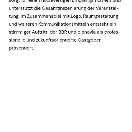
sorgt für einen hoch­wer­ti­gen Emp­fangs­mo­ment und
unter­stützt die Gesamt­in­sze­nie­rung der Ver­an­stal­
tung. Im Zusam­men­spiel mit Logo, Raum­ge­stal­tung
und wei­te­ren Kom­mu­ni­ka­ti­ons­mit­teln ent­steht ein
stim­mi­ger Auf­tritt, der BBR und ple­no­via als pro­fes­
sio­nel­le und zukunfts­ori­en­tier­te Gast­ge­ber
präsentiert.