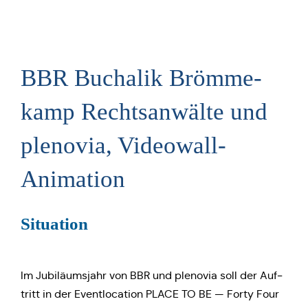
BBR Buch­a­lik Bröm­me­
kamp Rechts­an­wäl­te und
ple­no­via, Videowall-
Animation
Situa­ti­on
Im Jubi­lä­ums­jahr von BBR und ple­no­via soll der Auf­
tritt in der Event­lo­ca­ti­on PLACE TO BE — Forty Four