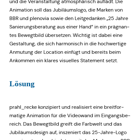
und die Ver­an­stal­tung atmo­sphä­risch auflädt. Die
Ani­ma­ti­on soll das Jubi­lä­ums­lo­go, die Marken von
BBR und ple­no­via sowie den Leit­ge­dan­ken „25 Jahre
Sanie­rungs­be­ra­tung aus einer Hand“ in ein prä­gnan­
tes Bewegt­bild über­set­zen. Wichtig ist dabei eine
Gestal­tung, die sich har­mo­nisch in die hoch­wer­ti­ge
Anmu­tung der Loca­ti­on einfügt und bereits beim
Ankom­men ein klares visu­el­les State­ment setzt.
Lösung
prahl_recke kon­zi­piert und rea­li­siert eine breit­for­
ma­ti­ge Ani­ma­ti­on für die Video­wand im Ein­gangs­be­
reich. Das Bewegt­bild greift die Farb­welt und das
Jubi­lä­ums­de­sign auf, insze­niert das 25-Jahre-Logo