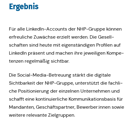
Ergeb­nis
Für alle Lin­ke­dIn-Accounts der NHP-Gruppe können
erfreu­li­che Zuwäch­se erzielt werden. Die Gesell­
schaf­ten sind heute mit eigen­stän­di­gen Pro­fi­len auf
Lin­ke­dIn präsent und machen ihre jewei­li­gen Kom­pe­
ten­zen regel­mä­ßig sichtbar.
Die Social-Media-Betreu­ung stärkt die digi­ta­le
Sicht­bar­keit der NHP-Gruppe, unter­stützt die fach­li­
che Posi­tio­nie­rung der ein­zel­nen Unter­neh­men und
schafft eine kon­ti­nu­ier­li­che Kom­mu­ni­ka­ti­ons­ba­sis für
Man­dan­ten, Geschäfts­part­ner, Bewerber:innen sowie
weitere rele­van­te Zielgruppen.