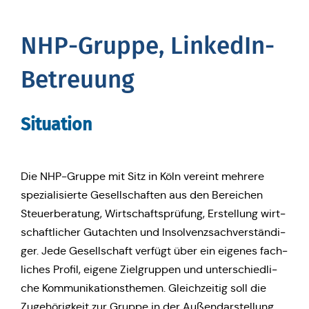
NHP-Gruppe, Lin­ke­dIn-
Betreu­ung
Situa­ti­on
Die NHP-Gruppe mit Sitz in Köln vereint mehrere
spe­zia­li­sier­te Gesell­schaf­ten aus den Berei­chen
Steu­er­be­ra­tung, Wirt­schafts­prü­fung, Erstel­lung wirt­
schaft­li­cher Gut­ach­ten und Insol­venz­sach­ver­stän­di­
ger. Jede Gesell­schaft verfügt über ein eigenes fach­
li­ches Profil, eigene Ziel­grup­pen und unter­schied­li­
che Kom­mu­ni­ka­ti­ons­the­men. Gleich­zei­tig soll die
Zuge­hö­rig­keit zur Gruppe in der Außen­dar­stel­lung