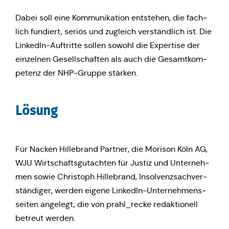
Dabei soll eine Kom­mu­ni­ka­ti­on ent­ste­hen, die fach­
lich fun­diert, seriös und zugleich ver­ständ­lich ist. Die
Lin­ke­dIn-Auf­trit­te sollen sowohl die Exper­ti­se der
ein­zel­nen Gesell­schaf­ten als auch die Gesamt­kom­
pe­tenz der NHP-Gruppe stärken.
Lösung
Für Nacken Hil­le­brand Partner, die Morison Köln AG,
WJU Wirt­schafts­gut­ach­ten für Justiz und Unter­neh­
men sowie Chris­toph Hil­le­brand, Insol­venz­sach­ver­
stän­di­ger, werden eigene Lin­ke­dIn-Unter­neh­mens­
sei­ten ange­legt, die von prahl_recke redak­tio­nell
betreut werden.