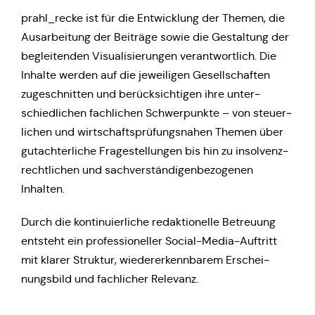
prahl_recke ist für die Ent­wick­lung der Themen, die
Aus­ar­bei­tung der Bei­trä­ge sowie die Gestal­tung der
beglei­ten­den Visua­li­sie­run­gen ver­ant­wort­lich. Die
Inhalte werden auf die jewei­li­gen Gesell­schaf­ten
zuge­schnit­ten und berück­sich­ti­gen ihre unter­
schied­li­chen fach­li­chen Schwer­punk­te – von steu­er­
li­chen und wirt­schafts­prü­fungs­na­hen Themen über
gut­ach­ter­li­che Fra­ge­stel­lun­gen bis hin zu insol­venz­
recht­li­chen und sach­ver­stän­di­gen­be­zo­ge­nen
Inhalten.
Durch die kon­ti­nu­ier­li­che redak­tio­nel­le Betreu­ung
ent­steht ein pro­fes­sio­nel­ler Social-Media-Auf­tritt
mit klarer Struk­tur, wie­der­erkenn­ba­rem Erschei­
nungs­bild und fach­li­cher Relevanz.