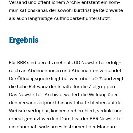
Versand und öffent­li­chem Archiv ent­steht ein Kom­
mu­ni­ka­ti­ons­ka­nal, der sowohl kurz­fris­ti­ge Reich­wei­te
als auch lang­fris­ti­ge Auf­find­bar­keit unterstützt.
Ergeb­nis
Für BBR sind bereits mehr als 60 News­let­ter erfolg­
reich an Abon­nen­tin­nen und Abon­nen­ten ver­sen­det.
Die Öff­nungs­quo­te liegt bei weit über 50 % und zeigt
die hohe Rele­vanz der Inhalte für die Ziel­grup­pen.
Das News­let­ter-Archiv erwei­tert die Wirkung über
den Ver­sand­zeit­punkt hinaus: Inhalte bleiben auf der
Website ver­füg­bar, können recher­chiert, ver­linkt und
erneut genutzt werden. Damit ist der BBR News­let­ter
ein dau­er­haft wirk­sa­mes Instru­ment der Man­dan­