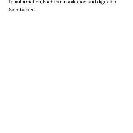
ten­in­for­ma­ti­on, Fach­kom­mu­ni­ka­ti­on und digi­ta­len
Sichtbarkeit.