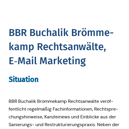
BBR Buch­a­lik Bröm­me­
kamp Rechts­an­wäl­te,
E‑Mail Marketing
Situa­ti­on
BBR Buch­a­lik Bröm­me­kamp Rechts­an­wäl­te ver­öf­
fent­licht regel­mä­ßig Fach­in­for­ma­tio­nen, Recht­spre­
chungs­hin­wei­se, Kanz­lei­news und Ein­bli­cke aus der
Sanie­rungs- und Restruk­tu­rie­rungs­pra­xis. Neben der