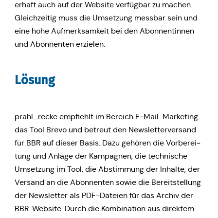
er­haft auch auf der Website ver­füg­bar zu machen.
Gleich­zei­tig muss die Umset­zung messbar sein und
eine hohe Auf­merk­sam­keit bei den Abon­nen­tin­nen
und Abon­nen­ten erzielen.
Lösung
prahl_recke emp­fiehlt im Bereich E‑Mail-Mar­ke­ting
das Tool Brevo und betreut den News­let­ter­ver­sand
für BBR auf dieser Basis. Dazu gehören die Vor­be­rei­
tung und Anlage der Kam­pa­gnen, die tech­ni­sche
Umset­zung im Tool, die Abstim­mung der Inhalte, der
Versand an die Abon­nen­ten sowie die Bereit­stel­lung
der News­let­ter als PDF-Dateien für das Archiv der
BBR-Website. Durch die Kom­bi­na­ti­on aus direk­tem