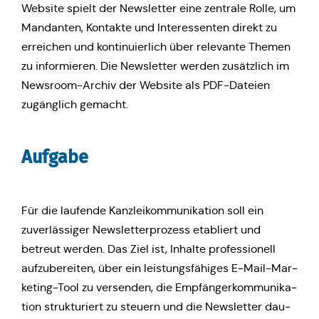
Website spielt der News­let­ter eine zen­tra­le Rolle, um
Man­dan­ten, Kon­tak­te und Inter­es­sen­ten direkt zu
errei­chen und kon­ti­nu­ier­lich über rele­van­te Themen
zu infor­mie­ren. Die News­let­ter werden zusätz­lich im
News­room-Archiv der Website als PDF-Dateien
zugäng­lich gemacht.
Aufgabe
Für die lau­fen­de Kanz­lei­kom­mu­ni­ka­ti­on soll ein
zuver­läs­si­ger News­let­ter­pro­zess eta­bliert und
betreut werden. Das Ziel ist, Inhalte pro­fes­sio­nell
auf­zu­be­rei­ten, über ein leis­tungs­fä­hi­ges E‑Mail-Mar­
ke­ting-Tool zu ver­sen­den, die Emp­fän­ger­kom­mu­ni­ka­
ti­on struk­tu­riert zu steuern und die News­let­ter dau­