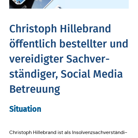
Chris­toph Hil­le­brand
öffent­lich bestell­ter und
ver­ei­dig­ter Sach­ver­
stän­di­ger, Social Media
Betreuung
Situa­ti­on
Chris­toph Hil­le­brand ist als Insol­venz­sach­ver­stän­di­