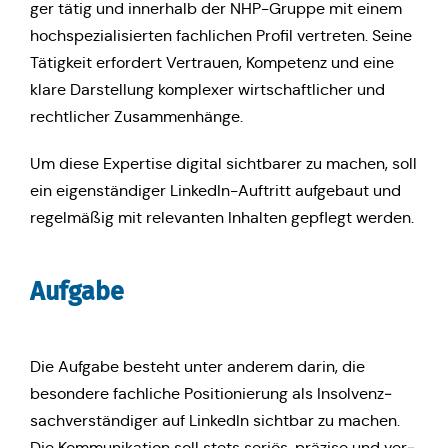
ger tätig und inner­halb der NHP-Gruppe mit einem
hoch­spe­zia­li­sier­ten fach­li­chen Profil ver­tre­ten. Seine
Tätig­keit erfor­dert Ver­trau­en, Kom­pe­tenz und eine
klare Dar­stel­lung kom­ple­xer wirt­schaft­li­cher und
recht­li­cher Zusammenhänge.
Um diese Exper­ti­se digital sicht­ba­rer zu machen, soll
ein eigen­stän­di­ger Lin­ke­dIn-Auf­tritt auf­ge­baut und
regel­mä­ßig mit rele­van­ten Inhal­ten gepflegt werden.
Aufgabe
Die Aufgabe besteht unter anderem darin, die
beson­de­re fach­li­che Posi­tio­nie­rung als Insol­venz­
sach­ver­stän­di­ger auf Lin­ke­dIn sicht­bar zu machen.
Die Kom­mu­ni­ka­ti­on soll stets seriös, präzise und ver­