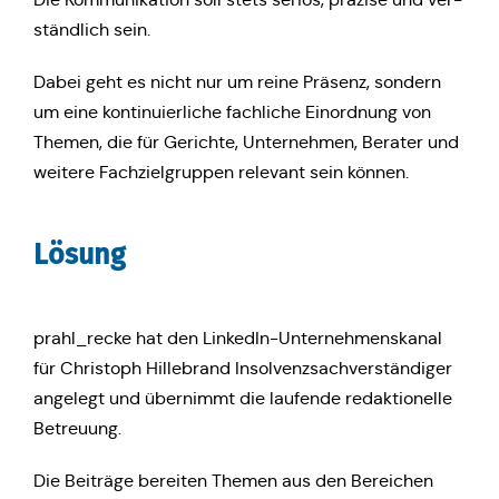
ständ­lich sein.
Dabei geht es nicht nur um reine Präsenz, sondern
um eine kon­ti­nu­ier­li­che fach­li­che Ein­ord­nung von
Themen, die für Gerich­te, Unter­neh­men, Berater und
weitere Fach­ziel­grup­pen rele­vant sein können.
Lösung
prahl_recke hat den Lin­ke­dIn-Unter­neh­mens­ka­nal
für Chris­toph Hil­le­brand Insol­venz­sach­ver­stän­di­ger
ange­legt und über­nimmt die lau­fen­de redak­tio­nel­le
Betreuung.
Die Bei­trä­ge berei­ten Themen aus den Berei­chen