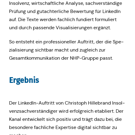
Insol­venz, wirt­schaft­li­che Analyse, sach­ver­stän­di­ge
Prüfung und gut­ach­ter­li­che Bewer­tung für Lin­ke­dIn
auf. Die Texte werden fach­lich fun­diert for­mu­liert
und durch pas­sen­de Visua­li­sie­run­gen ergänzt.
So ent­steht ein pro­fes­sio­nel­ler Auf­tritt, der die Spe­
zia­li­sie­rung sicht­bar macht und zugleich zur
Gesamt­kom­mu­ni­ka­ti­on der NHP-Gruppe passt.
Ergeb­nis
Der Lin­ke­dIn-Auf­tritt von Chris­toph Hil­le­brand Insol­
venz­sach­ver­stän­di­ger wird erfolg­reich eta­bliert. Der
Kanal ent­wi­ckelt sich positiv und trägt dazu bei, die
beson­de­re fach­li­che Exper­ti­se digital sicht­bar zu