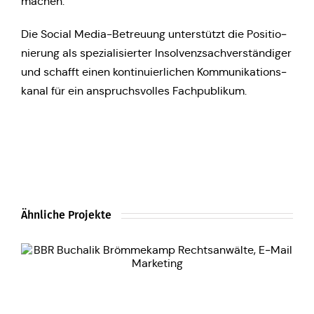
machen.
Die Social Media-Betreu­ung unter­stützt die Posi­tio­
nie­rung als spe­zia­li­sier­ter Insol­venz­sach­ver­stän­di­ger
und schafft einen kon­ti­nu­ier­li­chen Kom­mu­ni­ka­ti­ons­
ka­nal für ein anspruchs­vol­les Fachpublikum.
Ähnliche Projekte