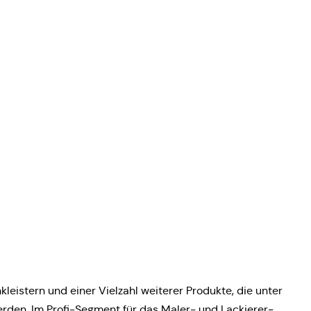
kleis­tern und einer Viel­zahl wei­te­rer Pro­duk­te, die unter
erden. Im Profi-Segment für das Maler- und Lackie­rer­