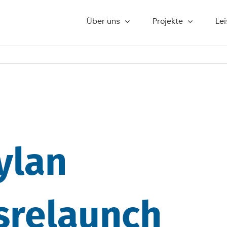
Über uns
Pro­jek­te
Lei
ylan
srelaunch