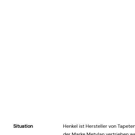
Situa­ti­on
Henkel ist Her­stel­ler von Tape­ten­
der Marke Metylan ver­trie­ben w