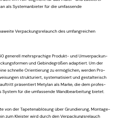
an als Sys­tem­an­bie­ter für die umfas­sen­de
a­wei­te Ver­pa­ckungs­re­launch des umfang­rei­chen
60 gene­rell mehr­spra­chi­ge Produkt- und Umver­pa­ckun­
pa­ckungs­for­men und Gebin­de­grö­ßen adap­tiert. Um der
ine schnel­le Ori­en­tie­rung zu ermög­li­chen, werden Pro­
sun­gen struk­tu­riert, sys­te­ma­ti­siert und gestal­te­risch
t­auf­tritt prä­sen­tiert Metylan als Marke, die dem pro­fes­
es System für die umfas­sen­de Wand­be­ar­bei­tung bietet.
let­te von der Tape­ten­ab­lö­sung über Grun­die­rung, Mon­ta­ge­
hin zum Kleis­ter wird durch den Ver­pa­ckungs­re­lauch