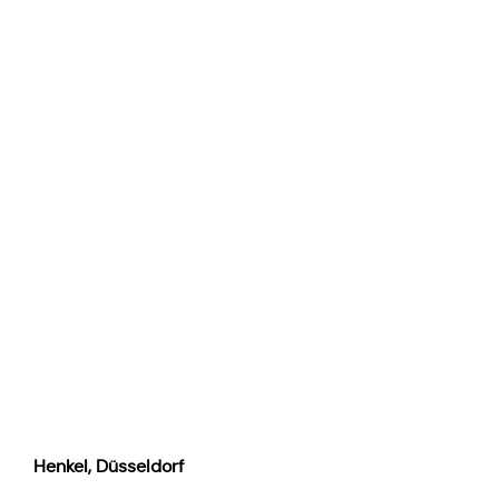
Henkel, Düs­sel­dorf