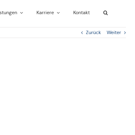
s­tun­gen
Kar­rie­re
Kontakt
Zurück
Weiter