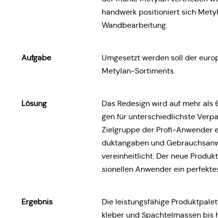
hand­werk posi­tio­niert sich Metyl
Wandbearbeitung.
Aufgabe
Umge­setzt werden soll der euro­p
Metylan-Sortiments.
Lösung
Das Rede­sign wird auf mehr als 
gen für unter­schied­lichs­te Ver­
Ziel­grup­pe der Profi-Anwen­der e
dukt­an­ga­ben und Gebrauchs­an­wei­
ver­ein­heit­licht. Der neue Pro­duk
sio­nel­len Anwen­der ein per­fek­t
Ergeb­nis
Die leis­tungs­fä­hi­ge Pro­dukt­pa­
kle­ber und Spach­tel­mas­sen bis 