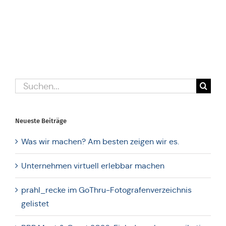
Suche
nach:
Neueste Bei­trä­ge
Was wir machen? Am besten zeigen wir es.
Unter­neh­men vir­tu­ell erleb­bar machen
prahl_recke im GoThru-Foto­gra­fen­ver­zeich­nis
gelistet