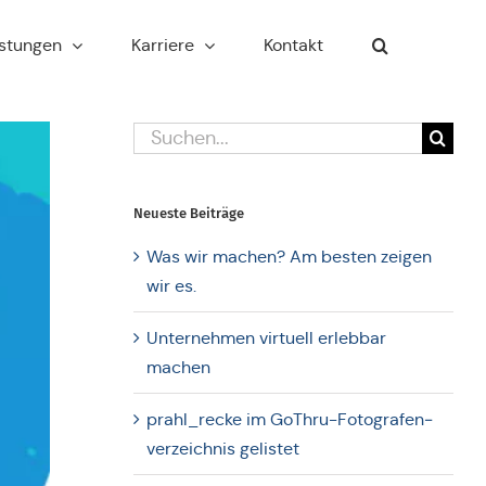
s­tun­gen
Kar­rie­re
Kontakt
Suche
nach:
Neueste Bei­trä­ge
Was wir machen? Am besten zeigen
wir es.
Unter­neh­men vir­tu­ell erleb­bar
machen
prahl_recke im GoThru-Foto­gra­fen­
ver­zeich­nis gelistet