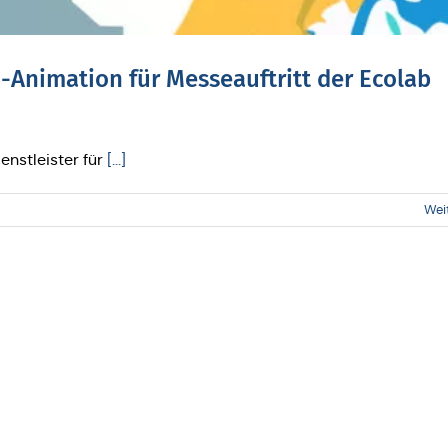
Ani­ma­ti­on für Mes­se­auf­tritt der Ecolab
enstleister für
[...]
Wei