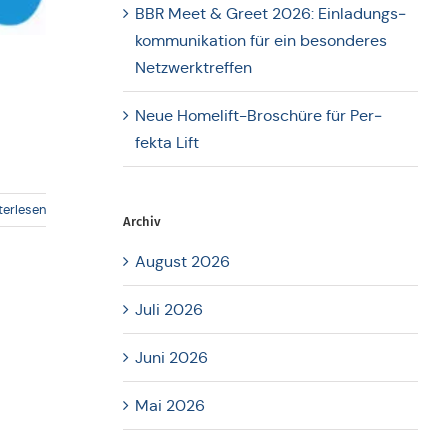
BBR Meet & Greet 2026: Ein­la­dungs­
kom­mu­ni­ka­ti­on für ein beson­de­res
Netzwerktreffen
Neue Home­lift-Bro­schü­re für Per­
fekta Lift
terlesen
Archiv
August 2026
Juli 2026
Juni 2026
Mai 2026