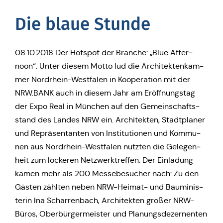
Die blaue Stunde
08.10.2018 Der Hotspot der Branche: „Blue After­
noon“. Unter diesem Motto lud die Archi­tek­ten­kam­
mer Nord­rhein-West­fa­len in Koope­ra­ti­on mit der
NRW.BANK auch in diesem Jahr am Eröff­nungs­tag
der Expo Real in München auf den Gemein­schafts­
stand des Landes NRW ein. Archi­tek­ten, Stadt­pla­ner
und Reprä­sen­tan­ten von Insti­tu­tio­nen und Kom­mu­
nen aus Nord­rhein-West­fa­len nutzten die Gele­gen­
heit zum locke­ren Netz­werktref­fen. Der Ein­la­dung
kamen mehr als 200 Mes­se­be­su­cher nach: Zu den
Gästen zählten neben NRW-Heimat- und Bau­mi­nis­
te­rin Ina Schar­ren­bach, Archi­tek­ten großer NRW-
Büros, Ober­bür­ger­meis­ter und Pla­nungs­de­zer­nen­ten