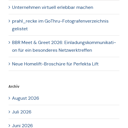
Unter­neh­men vir­tu­ell erleb­bar machen
prahl_recke im GoThru-Foto­gra­fen­ver­zeich­nis
gelistet
BBR Meet & Greet 2026: Ein­la­dungs­kom­mu­ni­ka­ti­
on für ein beson­de­res Netzwerktreffen
Neue Home­lift-Bro­schü­re für Per­fekta Lift
Archiv
August 2026
Juli 2026
Juni 2026