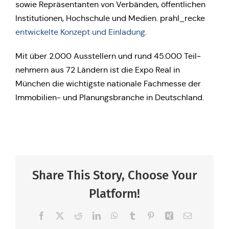
sowie Reprä­sen­tan­ten von Ver­bän­den, öffent­li­chen
Insti­tu­tio­nen, Hoch­schu­le und Medien. prahl_recke
ent­wi­ckel­te Konzept und Ein­la­dung
.
Mit über 2.000 Aus­stel­lern und rund 45.000 Teil­
neh­mern aus 72 Ländern ist die Expo Real in
München die wich­tigs­te natio­na­le Fach­mes­se der
Immo­bi­li­en- und Pla­nungs­bran­che in Deutschland.
Share This Story, Choose Your
Platform!
Facebook
X
Reddit
LinkedIn
WhatsApp
Tumblr
Pinterest
Xing
E-
Mail