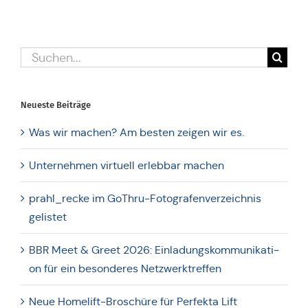
Suche
nach:
Neueste Bei­trä­ge
Was wir machen? Am besten zeigen wir es.
Unter­neh­men vir­tu­ell erleb­bar machen
prahl_recke im GoThru-Foto­gra­fen­ver­zeich­nis
gelistet
BBR Meet & Greet 2026: Ein­la­dungs­kom­mu­ni­ka­ti­
on für ein beson­de­res Netzwerktreffen
Neue Home­lift-Bro­schü­re für Per­fekta Lift