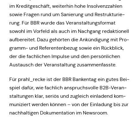
im Kre­dit­ge­schäft, wei­ter­hin hohe Insol­venz­zah­len
sowie Fragen rund um Sanie­rung und Restruk­tu­rie­
rung. Für BBR wurde das Ver­an­stal­tungs­for­mat
sowohl im Vorfeld als auch im Nach­gang redak­tio­nell
auf­be­rei­tet. Dazu gehör­ten die Ankün­di­gung mit Pro­
gramm- und Refe­ren­ten­be­zug sowie ein Rück­blick,
der die fach­li­chen Impulse und den per­sön­li­chen
Aus­tausch der Ver­an­stal­tung zusammenfasste.
Für prahl_recke ist der BBR Ban­ken­tag ein gutes Bei­
spiel dafür, wie fach­lich anspruchs­vol­le B2B-Ver­an­
stal­tun­gen klar, seriös und zugleich ein­la­dend kom­
mu­ni­ziert werden können – von der Ein­la­dung bis zur
nach­hal­ti­gen Doku­men­ta­ti­on im Newsroom.