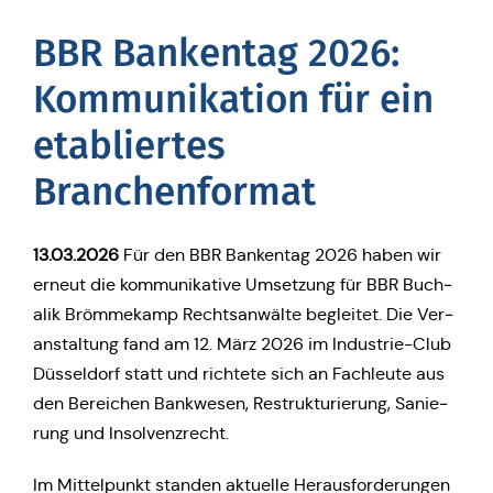
BBR Ban­ken­tag 2026:
Kom­mu­ni­ka­ti­on für ein
eta­blier­tes
Branchenformat
13.03.2026
Für den BBR Ban­ken­tag 2026 haben wir
erneut die kom­mu­ni­ka­ti­ve Umset­zung für BBR Buch­
a­lik Bröm­me­kamp Rechts­an­wäl­te beglei­tet. Die Ver­
an­stal­tung fand am 12. März 2026 im Indus­trie-Club
Düs­sel­dorf statt und rich­te­te sich an Fach­leu­te aus
den Berei­chen Bank­we­sen, Restruk­tu­rie­rung, Sanie­
rung und Insolvenzrecht.
Im Mit­tel­punkt standen aktu­el­le Her­aus­for­de­run­gen