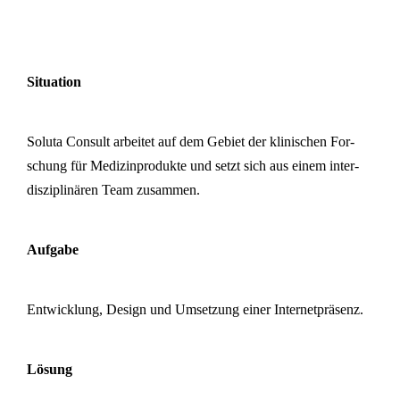
Situa­ti­on
Soluta Consult arbei­tet auf dem Gebiet der kli­ni­schen For­
schung für Medi­zin­pro­duk­te und setzt sich aus einem inter­
dis­zi­pli­nä­ren Team zusammen.
Aufgabe
Ent­wick­lung, Design und Umset­zung einer Internetpräsenz.
Lösung