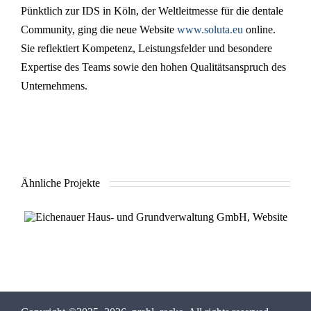
Pünkt­lich zur IDS in Köln, der Welt­leit­mes­se für die dentale
Com­mu­ni­ty, ging die neue Website
www.soluta.eu
online.
Sie reflek­tiert Kom­pe­tenz, Leis­tungs­fel­der und beson­de­re
Exper­ti­se des Teams sowie den hohen Qua­li­täts­an­spruch des
Unternehmens.
Ähnliche Projekte