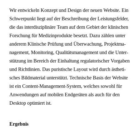
Wir ent­wi­ckeln Konzept und Design der neuen Website. Ein
Schwer­punkt liegt auf der Beschrei­bung der Leis­tungs­fel­der,
die das inter­dis­zi­pli­nä­re Team auf dem Gebiet der kli­ni­schen
For­schung für Medi­zin­pro­duk­te besetzt. Dazu zählen unter
anderem Kli­ni­sche Prüfung und Über­wa­chung, Pro­jekt­ma­
nage­ment, Moni­to­ring, Qua­li­täts­ma­nage­ment und die Unter­
stüt­zung im Bereich der Ein­hal­tung regu­la­to­ri­scher Vor­ga­ben
und Richt­li­ni­en. Das puris­ti­sche Layout wird durch ästhe­ti­
sches Bild­ma­te­ri­al unter­stützt. Tech­ni­sche Basis der Website
ist ein Content-Manage­ment-System, welches sowohl für
Anwen­dun­gen auf mobilen End­ge­rä­ten als auch für den
Desktop opti­miert ist.
Ergeb­nis