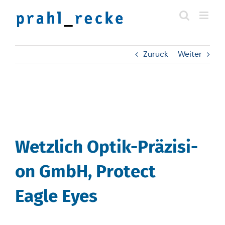
Zum
Inhalt
springen
Zurück
Weiter
Wetz­lich Optik-Prä­zi­si­
on GmbH, Protect
Eagle Eyes