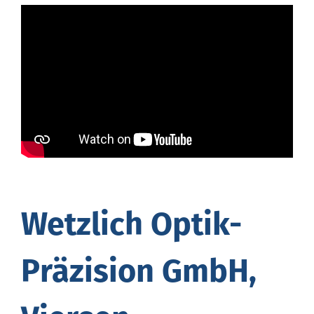
Wetz­lich Optik-
Prä­zi­si­on GmbH,