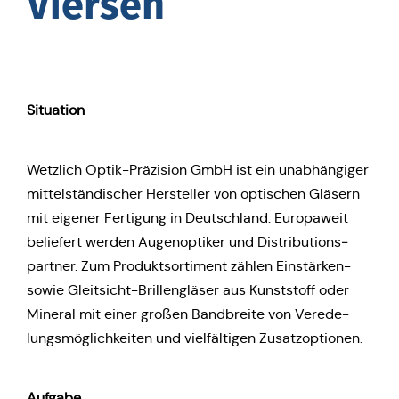
Viersen
Situa­ti­on
Wetz­lich Optik-Prä­zi­si­on GmbH ist ein unab­hän­gi­ger
mit­tel­stän­di­scher Her­stel­ler von opti­schen Gläsern
mit eigener Fer­ti­gung in Deutsch­land. Euro­pa­weit
belie­fert werden Augen­op­ti­ker und Dis­tri­bu­ti­ons­
part­ner. Zum Pro­dukt­sor­ti­ment zählen Ein­stär­ken-
sowie Gleit­sicht-Bril­len­glä­ser aus Kunst­stoff oder
Mineral mit einer großen Band­brei­te von Ver­ede­
lungs­mög­lich­kei­ten und viel­fäl­ti­gen Zusatzoptionen.
Aufgabe