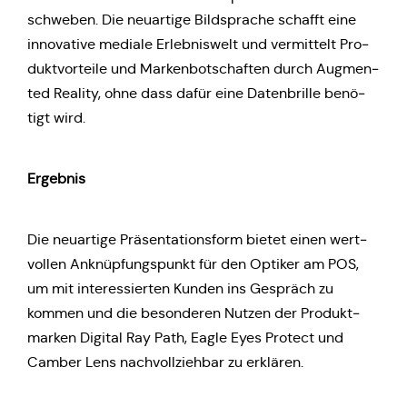
schwe­ben. Die neu­ar­ti­ge Bild­spra­che schafft eine
inno­va­ti­ve mediale Erleb­nis­welt und ver­mit­telt Pro­
dukt­vor­tei­le und Mar­ken­bot­schaf­ten durch Aug­men­
ted Reality, ohne dass dafür eine Daten­bril­le benö­
tigt wird.
Ergeb­nis
Die neu­ar­ti­ge Prä­sen­ta­ti­ons­form bietet einen wert­
vol­len Anknüp­fungs­punkt für den Optiker am POS,
um mit inter­es­sier­ten Kunden ins Gespräch zu
kommen und die beson­de­ren Nutzen der Pro­dukt­
mar­ken Digital Ray Path, Eagle Eyes Protect und
Camber Lens nach­voll­zieh­bar zu erklären.