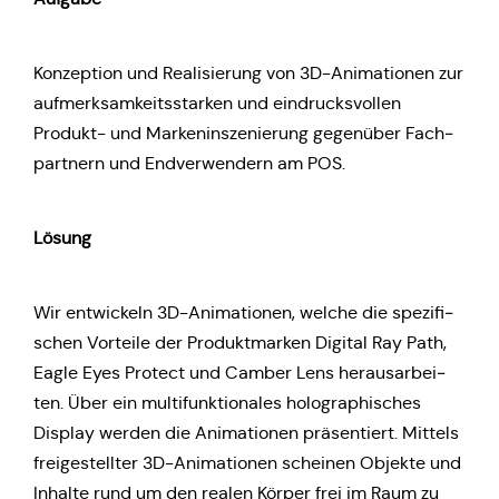
Kon­zep­ti­on und Rea­li­sie­rung von 3D-Ani­ma­tio­nen zur
auf­merk­sam­keits­star­ken und ein­drucks­vol­len
Produkt- und Mar­ken­in­sze­nie­rung gegen­über Fach­
part­nern und End­ver­wen­dern am POS.
Lösung
Wir ent­wi­ckeln 3D-Ani­ma­tio­nen, welche die spe­zi­fi­
schen Vor­tei­le der Pro­dukt­mar­ken Digital Ray Path,
Eagle Eyes Protect und Camber Lens her­aus­ar­bei­
ten. Über ein mul­ti­funk­tio­na­les holo­gra­phi­sches
Display werden die Ani­ma­tio­nen prä­sen­tiert. Mittels
frei­ge­stell­ter 3D-Ani­ma­tio­nen schei­nen Objekte und
Inhalte rund um den realen Körper frei im Raum zu