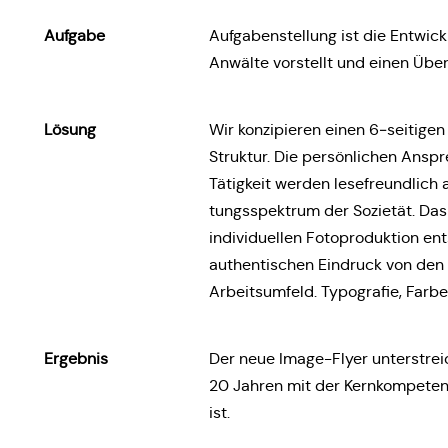
Aufgabe
Auf­ga­ben­stel­lung ist die Ent­wi
Anwälte vor­stellt und einen Über­b
Lösung
Wir kon­zi­pie­ren einen 6‑seitigen
Struk­tur. Die per­sön­li­chen Ansp
Tätig­keit werden lese­freund­lich a
tungs­spek­trum der Sozie­tät. Da
indi­vi­du­el­len Foto­pro­duk­ti­on en
authen­ti­schen Ein­druck von de
Arbeits­um­feld. Typo­gra­fie, Farb
Ergeb­nis
Der neue Image-Flyer unter­streic
20 Jahren mit der Kern­kom­pe­tenz
ist.