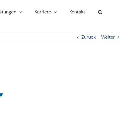
s­tun­gen
Kar­rie­re
Kontakt
Zurück
Weiter
r