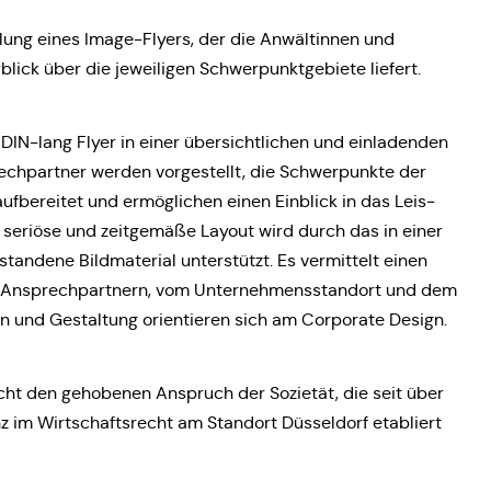
ck­lung eines Image-Flyers, der die Anwäl­tin­nen und
lick über die jewei­li­gen Schwer­punkt­ge­bie­te liefert.
 DIN-lang Flyer in einer über­sicht­li­chen und ein­la­den­den
rech­part­ner werden vor­ge­stellt, die Schwer­punk­te der
uf­be­rei­tet und ermög­li­chen einen Ein­blick in das Leis­
s seriöse und zeit­ge­mä­ße Layout wird durch das in einer
t­stan­de­ne Bild­ma­te­ri­al unter­stützt. Es ver­mit­telt einen
n Ansprech­part­nern, vom Unter­neh­mens­stand­ort und dem
en und Gestal­tung ori­en­tie­ren sich am Cor­po­ra­te Design.
ht den geho­be­nen Anspruch der Sozie­tät, die seit über
 im Wirt­schafts­recht am Stand­ort Düs­sel­dorf eta­bliert