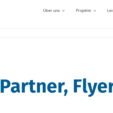
Über uns
Pro­jek­te
Lei
­Part­ner, Flye