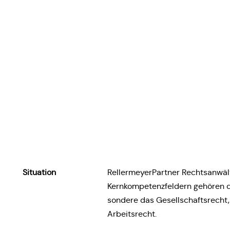
Situa­ti­on
Rel­ler­mey­er­Part­ner Rechts­an­w
Kern­kom­pe­tenz­fel­dern gehören d
son­de­re das Gesell­schafts­rech
Arbeitsrecht.