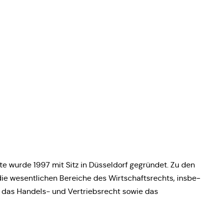
äl­te wurde 1997 mit Sitz in Düs­sel­dorf gegrün­det. Zu den
ie wesent­li­chen Berei­che des Wirt­schafts­rechts, ins­be­
t, das Handels- und Ver­triebs­recht sowie das