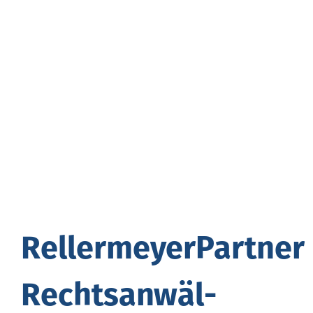
Rel­ler­mey­er­Part­ner
Rechts­an­wäl­