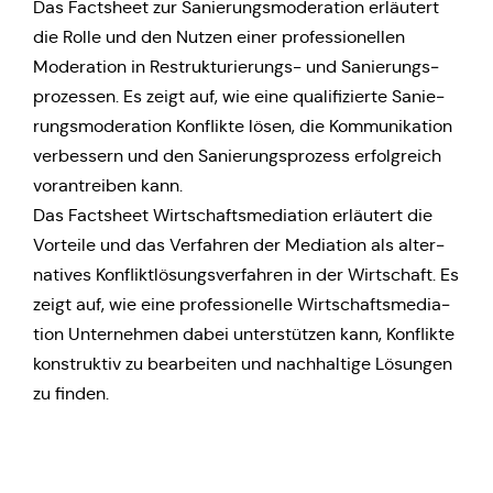
Das Facts­heet zur Sanie­rungs­mo­de­ra­ti­on erläu­tert
die Rolle und den Nutzen einer pro­fes­sio­nel­len
Mode­ra­ti­on in Restruk­tu­rie­rungs- und Sanie­rungs­
pro­zes­sen. Es zeigt auf, wie eine qua­li­fi­zier­te Sanie­
rungs­mo­de­ra­ti­on Kon­flik­te lösen, die Kom­mu­ni­ka­ti­on
ver­bes­sern und den Sanie­rungs­pro­zess erfolg­reich
vor­an­trei­ben kann.
Das Facts­heet Wirt­schafts­me­dia­ti­on erläu­tert die
Vor­tei­le und das Ver­fah­ren der Media­ti­on als alter­
na­ti­ves Kon­flikt­lö­sungs­ver­fah­ren in der Wirt­schaft. Es
zeigt auf, wie eine pro­fes­sio­nel­le Wirt­schafts­me­dia­
ti­on Unter­neh­men dabei unter­stüt­zen kann, Kon­flik­te
kon­struk­tiv zu bear­bei­ten und nach­hal­ti­ge Lösun­gen
zu finden.