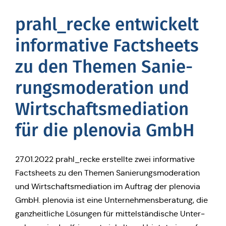
prahl_recke ent­wi­ckelt
infor­ma­ti­ve Facts­heets
zu den Themen Sanie­
rungs­mo­de­ra­ti­on und
Wirt­schafts­me­dia­ti­on
für die ple­no­via GmbH
27.01.2022 prahl_recke erstell­te zwei infor­ma­ti­ve
Facts­heets zu den Themen Sanie­rungs­mo­de­ra­ti­on
und Wirt­schafts­me­dia­ti­on im Auftrag der ple­no­via
GmbH. ple­no­via ist eine Unter­neh­mens­be­ra­tung, die
ganz­heit­li­che Lösun­gen für mit­tel­stän­di­sche Unter­