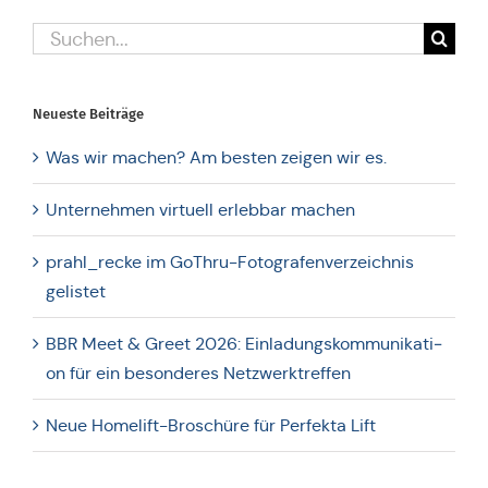
Suche
nach:
Neueste Bei­trä­ge
Was wir machen? Am besten zeigen wir es.
Unter­neh­men vir­tu­ell erleb­bar machen
prahl_recke im GoThru-Foto­gra­fen­ver­zeich­nis
gelistet
BBR Meet & Greet 2026: Ein­la­dungs­kom­mu­ni­ka­ti­
on für ein beson­de­res Netzwerktreffen
Neue Home­lift-Bro­schü­re für Per­fekta Lift