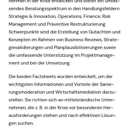
neh­men in der Krise ent­wi­ckelt und bietet ein umfas­
sen­des Bera­tungs­spek­trum in den Hand­lungs­fel­dern
Stra­te­gie & Inno­va­ti­on, Ope­ra­ti­ons, Finance, Risk
Manage­ment und Prä­ven­ti­ve Restruk­tu­rie­rung.
Schwer­punk­te sind die Erstel­lung von Gut­ach­ten und
Kon­zep­ten im Rahmen von Busi­ness Reviews, Stra­te­
gie­va­li­die­run­gen und Plan­plau­si­bi­li­sie­run­gen sowie
die umfas­sen­de Unter­stüt­zung im Pro­jekt­ma­nage­
ment und bei der Umsetzung.
Die beiden Facts­heets wurden ent­wi­ckelt, um die
wich­tigs­ten Infor­ma­tio­nen und Vor­tei­le der Sanie­
rungs­mo­de­ra­ti­on und Wirt­schafts­me­dia­ti­on dar­zu­
stel­len. Sie richten sich an mit­tel­stän­di­sche Unter­
neh­men, die z. B. in der Krise vor beson­de­ren Her­
aus­for­de­run­gen stehen und nach effek­ti­ven Lösun­
gen suchen.