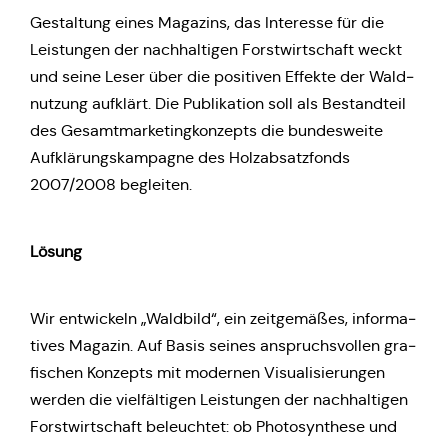
Gestal­tung eines Maga­zins, das Inter­es­se für die
Leis­tun­gen der nach­hal­ti­gen Forst­wirt­schaft weckt
und seine Leser über die posi­ti­ven Effekte der Wald­
nut­zung auf­klärt. Die Publi­ka­ti­on soll als Bestand­teil
des Gesamt­mar­ke­ting­kon­zepts die bun­des­wei­te
Auf­klä­rungs­kam­pa­gne des Holz­ab­satz­fonds
2007/2008 begleiten.
Lösung
Wir ent­wi­ckeln „Wald­bild“, ein zeit­ge­mä­ßes, infor­ma­
ti­ves Magazin. Auf Basis seines anspruchs­vol­len gra­
fi­schen Kon­zepts mit moder­nen Visua­li­sie­run­gen
werden die viel­fäl­ti­gen Leis­tun­gen der nach­hal­ti­gen
Forst­wirt­schaft beleuch­tet: ob Pho­to­syn­the­se und