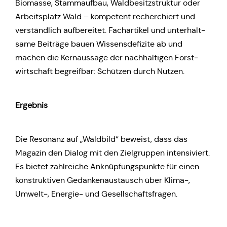
Bio­mas­se, Stamm­auf­bau, Wald­be­sitz­struk­tur oder
Arbeits­platz Wald – kom­pe­tent recher­chiert und
ver­ständ­lich auf­be­rei­tet. Fach­ar­ti­kel und unter­halt­
sa­me Bei­trä­ge bauen Wis­sens­de­fi­zi­te ab und
machen die Kern­aus­sa­ge der nach­hal­ti­gen Forst­
wirt­schaft begreif­bar: Schüt­zen durch Nutzen.
Ergeb­nis
Die Reso­nanz auf „Wald­bild“ beweist, dass das
Magazin den Dialog mit den Ziel­grup­pen inten­si­viert.
Es bietet zahl­rei­che Anknüp­fungs­punk­te für einen
kon­struk­ti­ven Gedan­ken­aus­tausch über Klima‑,
Umwelt‑, Energie- und Gesellschaftsfragen.