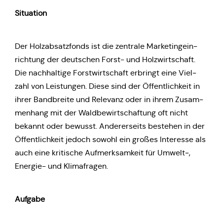
Situa­ti­on
Der Holz­ab­satz­fonds ist die zen­tra­le Mar­ke­ting­ein­
rich­tung der deut­schen Forst- und Holz­wirt­schaft.
Die nach­hal­ti­ge Forst­wirt­schaft erbringt eine Viel­
zahl von Leis­tun­gen. Diese sind der Öffent­lich­keit in
ihrer Band­brei­te und Rele­vanz oder in ihrem Zusam­
men­hang mit der Wald­be­wirt­schaf­tung oft nicht
bekannt oder bewusst. Ande­rer­seits bestehen in der
Öffent­lich­keit jedoch sowohl ein großes Inter­es­se als
auch eine kri­ti­sche Auf­merk­sam­keit für Umwelt‑,
Energie- und Klimafragen.
Aufgabe