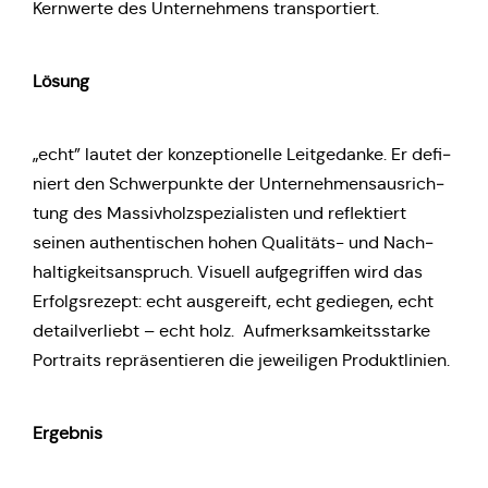
Kern­wer­te des Unter­neh­mens transportiert.
Lösung
„echt” lautet der kon­zep­tio­nel­le Leit­ge­dan­ke. Er defi­
niert den Schwer­punk­te der Unter­neh­mens­aus­rich­
tung des Mas­siv­holz­spe­zia­lis­ten und reflek­tiert
seinen authen­ti­schen hohen Qua­li­täts- und Nach­
hal­tig­keits­an­spruch. Visuell auf­ge­grif­fen wird das
Erfolgs­re­zept: echt aus­ge­reift, echt gedie­gen, echt
detail­ver­liebt – echt holz. Auf­merk­sam­keits­star­ke
Por­traits reprä­sen­tie­ren die jewei­li­gen Produktlinien.
Ergeb­nis