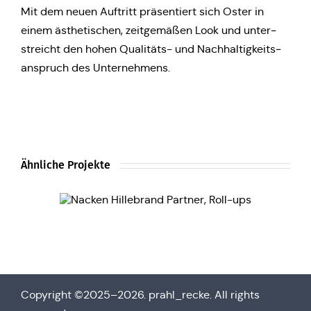
Mit dem neuen Auf­tritt prä­sen­tiert sich Oster in
einem ästhe­ti­schen, zeit­ge­mä­ßen Look und unter­
streicht den hohen Qua­li­täts- und Nach­hal­tig­keits­
an­spruch des Unternehmens.
Ähnliche Projekte
Copy­right ©2025–2026. prahl_recke. All rights