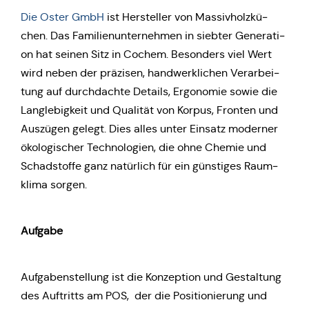
Die Oster GmbH
ist Her­stel­ler von Mas­siv­holz­kü­
chen. Das Fami­li­en­un­ter­neh­men in siebter Gene­ra­ti­
on hat seinen Sitz in Cochem. Beson­ders viel Wert
wird neben der prä­zi­sen, hand­werk­li­chen Ver­ar­bei­
tung auf durch­dach­te Details, Ergo­no­mie sowie die
Lang­le­big­keit und Qua­li­tät von Korpus, Fronten und
Aus­zü­gen gelegt. Dies alles unter Einsatz moder­ner
öko­lo­gi­scher Tech­no­lo­gien, die ohne Chemie und
Schad­stof­fe ganz natür­lich für ein güns­ti­ges Raum­
kli­ma sorgen.
Aufgabe
Auf­ga­ben­stel­lung ist die Kon­zep­ti­on und Gestal­tung
des Auf­tritts am POS, der die Posi­tio­nie­rung und